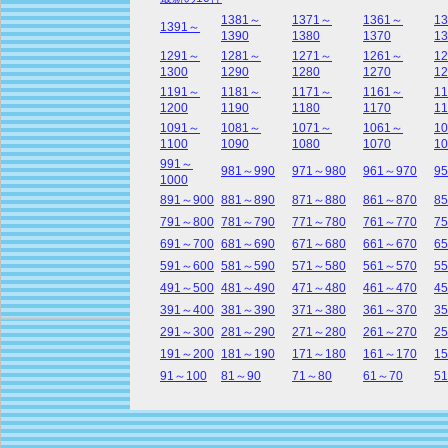
1381～
1371～
1361～
1
1391～
1390
1380
1370
13
1291～
1281～
1271～
1261～
1
1300
1290
1280
1270
12
1191～
1181～
1171～
1161～
1
1200
1190
1180
1170
11
1091～
1081～
1071～
1061～
1
1100
1090
1080
1070
10
991～
981～990
971～980
961～970
9
1000
891～900
881～890
871～880
861～870
8
791～800
781～790
771～780
761～770
7
691～700
681～690
671～680
661～670
6
591～600
581～590
571～580
561～570
5
491～500
481～490
471～480
461～470
4
391～400
381～390
371～380
361～370
3
291～300
281～290
271～280
261～270
2
191～200
181～190
171～180
161～170
1
91～100
81～90
71～80
61～70
5