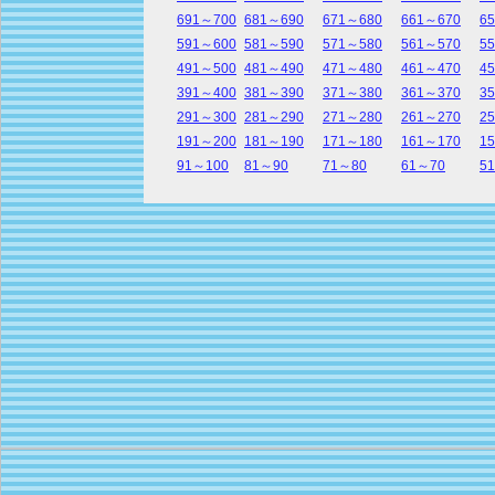
691～700
681～690
671～680
661～670
6
591～600
581～590
571～580
561～570
5
491～500
481～490
471～480
461～470
4
391～400
381～390
371～380
361～370
3
291～300
281～290
271～280
261～270
2
191～200
181～190
171～180
161～170
1
91～100
81～90
71～80
61～70
5