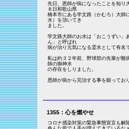
先日、恩師が病になったことを知り
８日和歌山県
橋本市にある学文路（かむろ）大師
水）を頂いてき
ました。
学文路大師のお水は「おこうずい」
ん」と呼ばれ
病が治り元気になる霊水として有名
私は約３２年前、野球部の先輩が難
師の御神水
の存在をしりました。
恩師が病から完治する事を願ってお
1355：心を燃やせ
コロナ感染対策の緊急事態宣言も解
色んな所で人手が増えてきているな