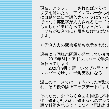
現在、アップデートされたばかりのChr
タブを開いたり、アドレスバーから
に自動的に日本語入力がオフになっ
ではなく英数字が入力されるモード
し直しが必要になってしまったり、
（ひらがな入力に）戻さなければな
ます。
※予測入力の変換候補も表示されな
過去にも同様の問題が発生していま
2019年6月：アドレスバーで半
替わってしまう
2020年9月：新しいタブを開く
レスバーで勝手に半角英数になる
過去のケースでは、そういった挙動
れ、その後の修正アップデートによ
そのため、おそらく今回も同様に不
後、修正が行われ、修正版へのアッ
題が解消されるようになると思われ