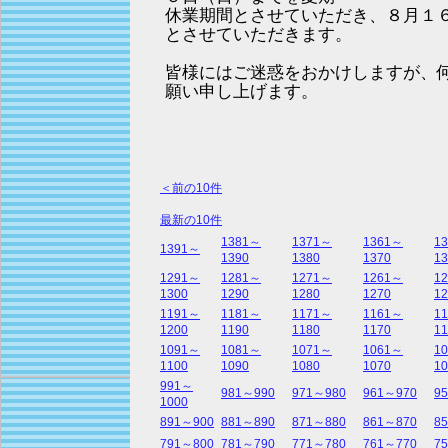
休業期間とさせていただき、８月１
とさせていただきます。
皆様にはご迷惑をおかけしますが、
願い申し上げます。
＜前の10件
最新の10件
1381～
1371～
1361～
1
1391～
1390
1380
1370
13
1291～
1281～
1271～
1261～
1
1300
1290
1280
1270
12
1191～
1181～
1171～
1161～
1
1200
1190
1180
1170
11
1091～
1081～
1071～
1061～
1
1100
1090
1080
1070
10
991～
981～990
971～980
961～970
9
1000
891～900
881～890
871～880
861～870
8
791～800
781～790
771～780
761～770
7