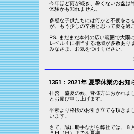
今年ほど雨が続き、暑くないお盆は
体験かも知れません。
多感な子供たちには何かと不便をさ
が、もう少しの辛抱と思って夏を過
PS. まだまだ本州の広い範囲で大
レベル４に相当する地域が多数あり
みなさま、お気をつけください。
1351：2021年 夏季休業のお知
拝啓 盛夏の候、皆様方におかれま
とお慶び申し上げます。
平素より格段のお引き立てを頂きま
います。
さて、誠に勝手ながら弊社では、８
５日（日）までを夏期