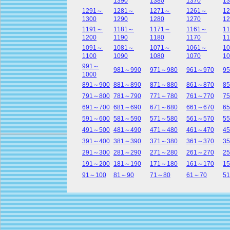
1390
1380
1370
13
1291～
1281～
1271～
1261～
1
1300
1290
1280
1270
12
1191～
1181～
1171～
1161～
1
1200
1190
1180
1170
11
1091～
1081～
1071～
1061～
1
1100
1090
1080
1070
10
991～
981～990
971～980
961～970
9
1000
891～900
881～890
871～880
861～870
8
791～800
781～790
771～780
761～770
7
691～700
681～690
671～680
661～670
6
591～600
581～590
571～580
561～570
5
491～500
481～490
471～480
461～470
4
391～400
381～390
371～380
361～370
3
291～300
281～290
271～280
261～270
2
191～200
181～190
171～180
161～170
1
91～100
81～90
71～80
61～70
5