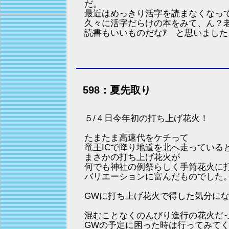
だ。
最近はめっきり活字を読まなくなっ
久々に活字だらけの本をみて、ん？
読書もいいものだなｱ と思いました
598：夏先取り
５/４日今年初の打ち上げ花火！
たまたま高速代をケチって
竜王ICで降り地道を北へ走っている
まさかの打ち上げ花火が
何でも神社の例祭らしく手筒花火に
バリエーションに富んだものでした
GWに打ち上げ花火で得した気分に
混むことなくのんびり進行の花火だ
GWの予定に困った時は行ってみてく