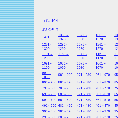
＜前の10件
最新の10件
1381～
1371～
1361～
1
1391～
1390
1380
1370
13
1291～
1281～
1271～
1261～
1
1300
1290
1280
1270
12
1191～
1181～
1171～
1161～
1
1200
1190
1180
1170
11
1091～
1081～
1071～
1061～
1
1100
1090
1080
1070
10
991～
981～990
971～980
961～970
9
1000
891～900
881～890
871～880
861～870
8
791～800
781～790
771～780
761～770
7
691～700
681～690
671～680
661～670
6
591～600
581～590
571～580
561～570
5
491～500
481～490
471～480
461～470
4
391～400
381～390
371～380
361～370
3
291～300
281～290
271～280
261～270
2