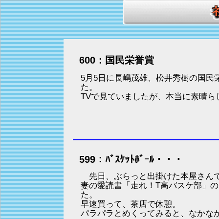
600：国民栄誉賞
5月5日に長嶋茂雄、松井秀樹の国民
た。
TVで見ていましたが、本当に素晴ら
599：ﾊﾞｽｹｯﾄﾎﾞｰﾙ・・・
先日、ぶらっと出掛けた本屋さん
妻の愛読書「走れ！T高バスケ部」
た。
早速買って、茶店で休憩。
パラパラとめくってみると、なかな